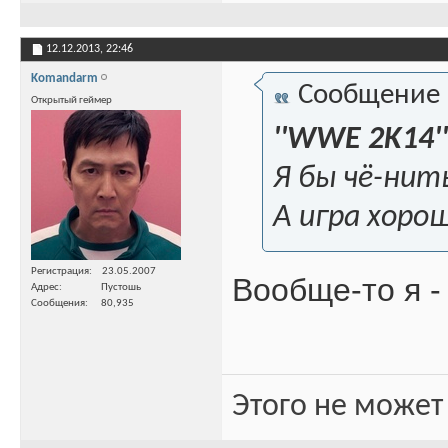
12.12.2013,
22:46
Komandarm
Сообщение
Открытый геймер
''WWE 2K14''
Я бы чё-нить
А игра хоро
Регистрация
23.05.2007
Вообще-то я 
Адрес
Пустошь
Сообщения
80,935
Этого не может