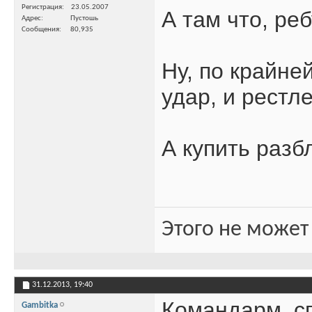
Регистрация
23.05.2007
А там что, ре
Адрес
Пустошь
Сообщения
80,935
Ну, по крайне
удар, и рестле
А купить разб
Этого не может
31.12.2013,
19:40
Командарм, с
Gambitka