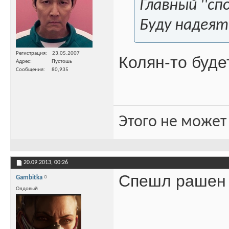
Главный ''с
Буду надеят
Регистрация
23.05.2007
Колян-то буде
Адрес
Пустошь
Сообщения
80,935
Этого не может
20.09.2013,
00:26
Спешл рашен 
Gambitka
Олдовый