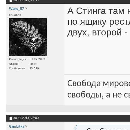
30.12.2013,
22:55
А Стинга там 
Wano_87
Сонибой
по ящику рес
двух, второй 
Регистрация
31.07.2007
Адрес
Томск
Сообщения
33,090
Свобода миров
свободы, а не с
30.12.2013,
23:00
Gambitka