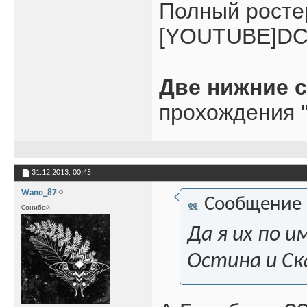
Полный росте
[YOUTUBE]DC
Две нижние 
прохождения '
31.12.2013,
00:45
Wano_87
Сообщение
Сонибой
Да я их по 
Остина и Ск