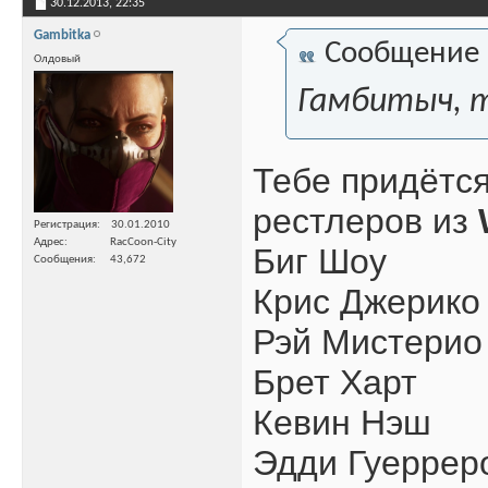
30.12.2013,
22:35
Gambitka
Сообщение
Олдовый
Гамбитыч, т
Тебе придётся
рестлеров из
Регистрация
30.01.2010
Адрес
RacCoon-City
Биг Шоу
Сообщения
43,672
Крис Джерико
Рэй Мистерио
Брет Харт
Кевин Нэш
Эдди Гуеррер