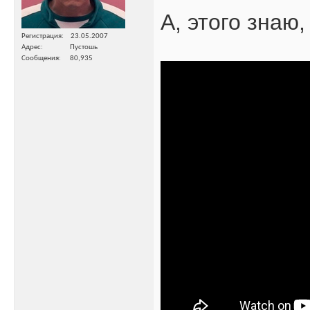
А, этого знаю
Регистрация
23.05.2007
Адрес
Пустошь
Сообщения
80,935