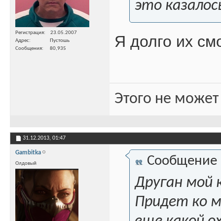
это казалос
Регистрация
23.05.2007
Я долго их см
Адрес
Пустошь
Сообщения
80,935
Этого не может
31.12.2013,
01:47
Gambitka
Сообщение
Олдовый
Друган мой к
Придет ко мн