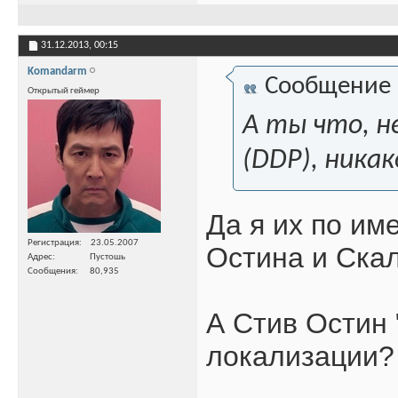
31.12.2013,
00:15
Komandarm
Сообщение
Открытый геймер
А ты что, н
(DDP), никак
Да я их по им
Регистрация
23.05.2007
Остина и Ска
Адрес
Пустошь
Сообщения
80,935
А Стив Остин 
локализации