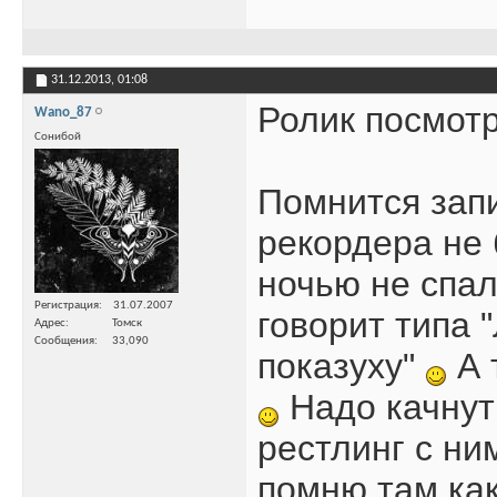
31.12.2013,
01:08
Ролик посмотр
Wano_87
Сонибой
Помнится запи
рекордера не 
ночью не спал
Регистрация
31.07.2007
говорит типа 
Адрес
Томск
Сообщения
33,090
показуху"
А 
Надо качнут
рестлинг с ни
помню там как