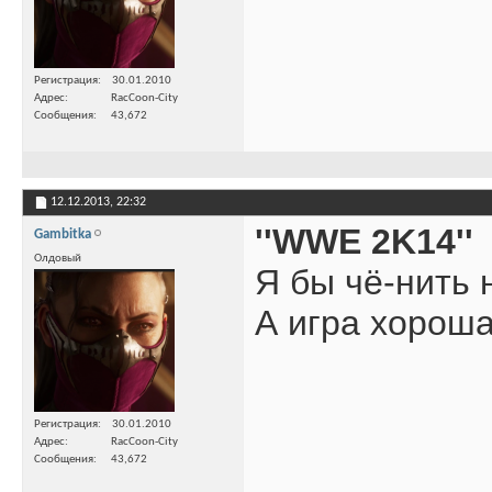
Регистрация
30.01.2010
Адрес
RacCoon-City
Сообщения
43,672
12.12.2013,
22:32
''WWE 2K14''
Gambitka
Олдовый
Я бы чё-нить 
А игра хорош
Регистрация
30.01.2010
Адрес
RacCoon-City
Сообщения
43,672