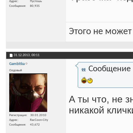
Адрес
Пустошь
Сообщения
80,935
Этого не может
31.12.2013,
00:11
Gambitka
Сообщение
Олдовый
А ты что, не з
никакой кличк
Регистрация
30.01.2010
Адрес
RacCoon-City
Сообщения
43,672