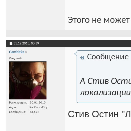
Этого не может
31.12.2013,
00:39
Gambitka
Сообщение
Олдовый
А Стив Ости
локализаци
Регистрация
30.01.2010
Адрес
RacCoon-City
Стив Остин ''Л
Сообщения
43,672