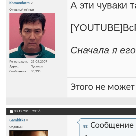
А эти чуваки 
Komandarm
Открытый геймер
[YOUTUBE]Bc
Сначала я его
Регистрация
23.05.2007
Адрес
Пустошь
Сообщения
80,935
Этого не может
30.12.2013,
23:56
Gambitka
Сообщение
Олдовый