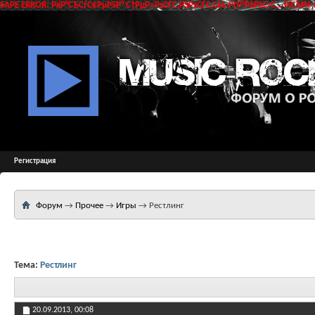
SAPE ERROR: РќР°СЂСѓС€РµРЅР° С†РµР»РѕСЃС‚РЅРѕСЃС‚СЊ РґР°РЅРЅС‹С… РїСЂРё 
Регистрация
Форум
→
Прочее
→
Игры
→
Рестлинг
Тема:
Рестлинг
20.09.2013,
00:08