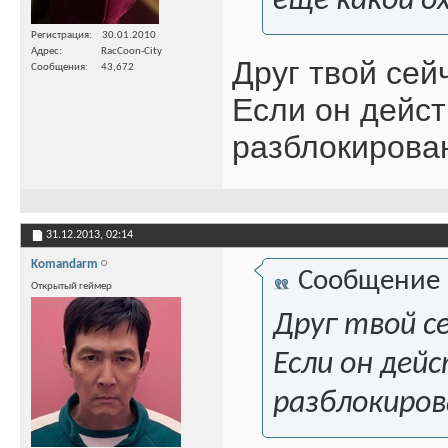
еще какой о
Регистрация
30.01.2010
Адрес
RacCoon-City
Друг твой сей
Сообщения
43,672
Если он дейст
разблокирован
31.12.2013,
02:14
Komandarm
Сообщение
Открытый геймер
Друг твой с
Если он дей
разблокиров