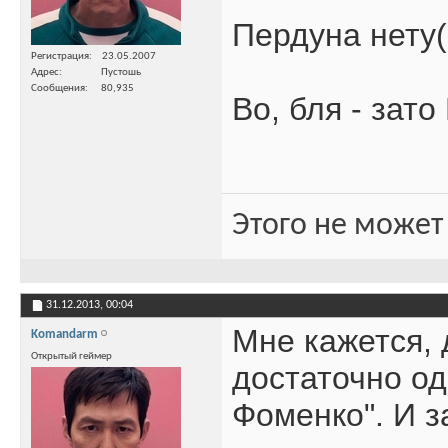
Пердуна нету((
Регистрация
23.05.2007
Адрес
Пустошь
Сообщения
80,935
Во, бля - зато
Этого не может
31.12.2013,
00:04
Мне кажется, 
Komandarm
Открытый геймер
достаточно од
Фоменко". И з