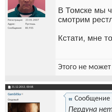
В Томске мы ч
смотрим рест
Регистрация
23.05.2007
Адрес
Пустошь
Сообщения
80,935
Кстати, мне т
Этого не может
31.12.2013,
00:06
Gambitka
Сообщение
Олдовый
Пердуна нету