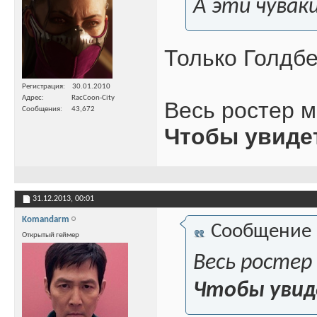
А эти чувак
Только Голдбе
Регистрация
30.01.2010
Адрес
RacCoon-City
Весь ростер м
Сообщения
43,672
Чтобы увиде
31.12.2013,
00:01
Komandarm
Сообщение
Открытый геймер
Весь ростер
Чтобы увид