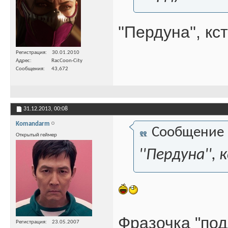
''Пердуна'', к
Регистрация
30.01.2010
Адрес
RacCoon-City
Сообщения
43,672
31.12.2013,
00:08
Komandarm
Сообщение
Открытый геймер
''Пердуна'',
Фразочка "под
Регистрация
23.05.2007