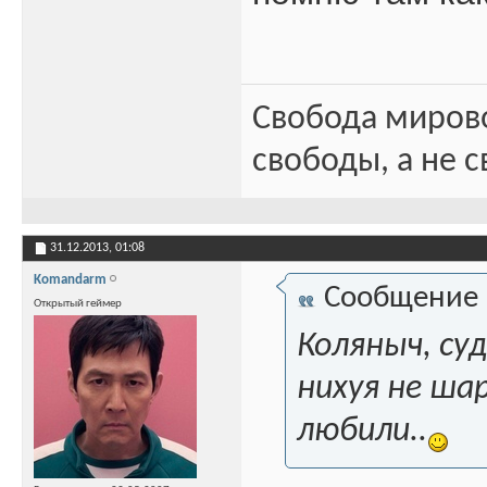
Свобода миров
свободы, а не с
31.12.2013,
01:08
Komandarm
Сообщение
Открытый геймер
Коляныч, су
нихуя не ша
любили..