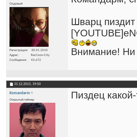
Олдовый
Шварц пиздит
[YOUTUBE]eN
Внимание! Ни 
Регистрация
30.01.2010
Адрес
RacCoon-City
Сообщения
43,672
31.12.2013,
19:50
Пиздец какой-
Komandarm
Открытый геймер