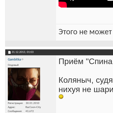
Этого не может
31.12.2013,
01:03
Приём ''Спина 
Gambitka
Олдовый
Коляныч, судя
нихуя не шари
Регистрация
30.01.2010
Адрес
RacCoon-City
Сообщения
43,672