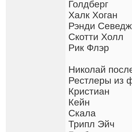
Голдберг
Халк Хоган
Рэнди Севедж
Скотти Холл
Рик Флэр
Николай посл
Рестлеры из ф
Кристиан
Кейн
Скала
Трипл Эйч