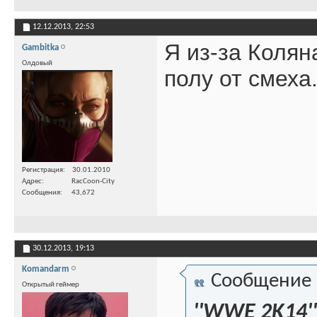
12.12.2013,
22:53
Я из-за Колян
Gambitka
Олдовый
полу от смеха
Регистрация
30.01.2010
Адрес
RacCoon-City
Сообщения
43,672
30.12.2013,
19:13
Komandarm
Сообщение
Открытый геймер
''WWE 2K14''