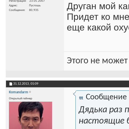
Регистрация
23.05.2007
Друган мой как
Адрес
Пустошь
Сообщения
80,935
Придет ко мне 
еще какой ох
Этого не может
31.12.2013,
01:09
Komandarm
Сообщение
Открытый геймер
Дядька раз 
настоящие б