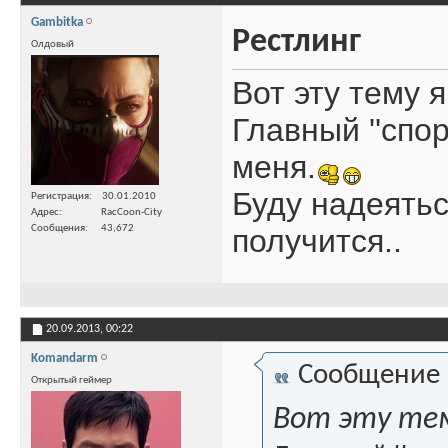
Gambitka
Рестлинг
Олдовый
Вот эту тему я
Главный ''спо
меня.
Буду надеятьс
Регистрация
30.01.2010
Адрес
RacCoon-City
Сообщения
43,672
получится..
20.09.2013,
00:22
Komandarm
Сообщение
Открытый геймер
Вот эту тем