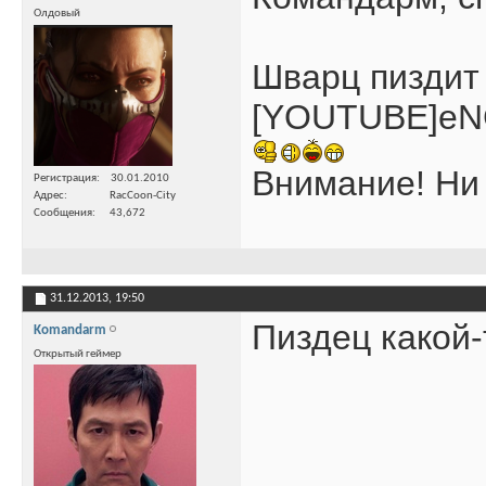
Олдовый
Шварц пиздит
[YOUTUBE]eN
Внимание! Ни 
Регистрация
30.01.2010
Адрес
RacCoon-City
Сообщения
43,672
31.12.2013,
19:50
Пиздец какой-
Komandarm
Открытый геймер