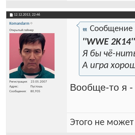
12.12.2013,
22:46
Komandarm
Сообщение
Открытый геймер
''WWE 2K14''
Я бы чё-нить
А игра хоро
Регистрация
23.05.2007
Вообще-то я 
Адрес
Пустошь
Сообщения
80,935
Этого не может