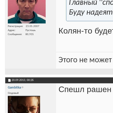
Главный ''с
Буду надеят
Регистрация
23.05.2007
Колян-то буде
Адрес
Пустошь
Сообщения
80,935
Этого не может
20.09.2013,
00:26
Спешл рашен 
Gambitka
Олдовый