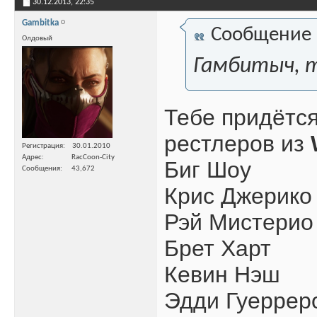
30.12.2013,
22:35
Gambitka
Сообщение
Олдовый
Гамбитыч, т
Тебе придётся
рестлеров из
Регистрация
30.01.2010
Адрес
RacCoon-City
Биг Шоу
Сообщения
43,672
Крис Джерико
Рэй Мистерио
Брет Харт
Кевин Нэш
Эдди Гуеррер