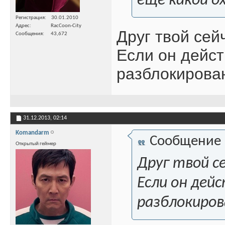
еще какой о
Регистрация
30.01.2010
Адрес
RacCoon-City
Друг твой сей
Сообщения
43,672
Если он дейст
разблокирован
31.12.2013,
02:14
Komandarm
Сообщение
Открытый геймер
Друг твой с
Если он дей
разблокиров