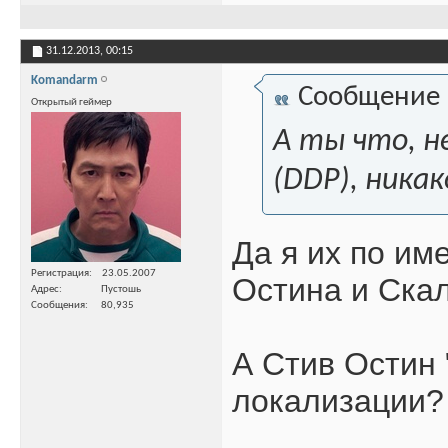
31.12.2013,
00:15
Komandarm
Сообщение
Открытый геймер
А ты что, н
(DDP), никак
Да я их по им
Регистрация
23.05.2007
Остина и Ска
Адрес
Пустошь
Сообщения
80,935
А Стив Остин 
локализации