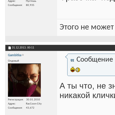
Адрес
Пустошь
Сообщения
80,935
Этого не может
31.12.2013,
00:11
Gambitka
Сообщение
Олдовый
А ты что, не з
никакой кличк
Регистрация
30.01.2010
Адрес
RacCoon-City
Сообщения
43,672