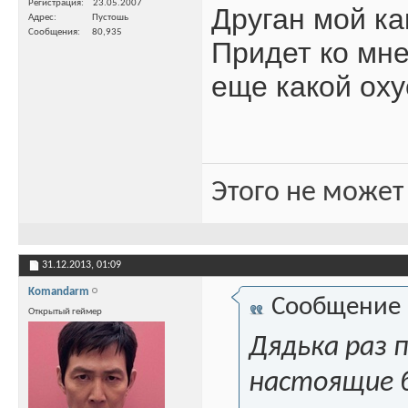
Регистрация
23.05.2007
Друган мой как
Адрес
Пустошь
Сообщения
80,935
Придет ко мне 
еще какой ох
Этого не может
31.12.2013,
01:09
Komandarm
Сообщение
Открытый геймер
Дядька раз 
настоящие б