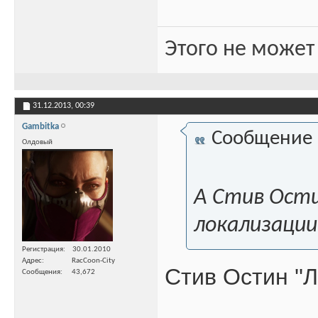
Этого не может
31.12.2013,
00:39
Gambitka
Сообщение
Олдовый
А Стив Ости
локализаци
Регистрация
30.01.2010
Адрес
RacCoon-City
Стив Остин ''Л
Сообщения
43,672