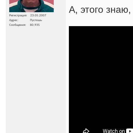
А, этого знаю
Регистрация
23.05.2007
Адрес
Пустошь
Сообщения
80,935