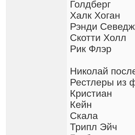
Голдберг
Халк Хоган
Рэнди Севедж
Скотти Холл
Рик Флэр
Николай посл
Рестлеры из ф
Кристиан
Кейн
Скала
Трипл Эйч