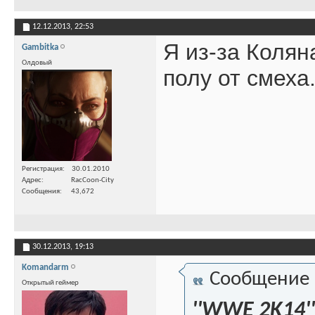
12.12.2013,
22:53
Я из-за Колян
Gambitka
Олдовый
полу от смеха
Регистрация
30.01.2010
Адрес
RacCoon-City
Сообщения
43,672
30.12.2013,
19:13
Komandarm
Сообщение
Открытый геймер
''WWE 2K14''