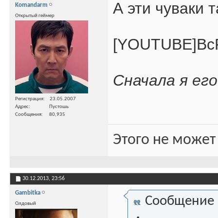
А эти чуваки 
Komandarm
Открытый геймер
[YOUTUBE]Bc
Сначала я его
Регистрация
23.05.2007
Адрес
Пустошь
Сообщения
80,935
Этого не может
30.12.2013,
23:56
Gambitka
Сообщение
Олдовый