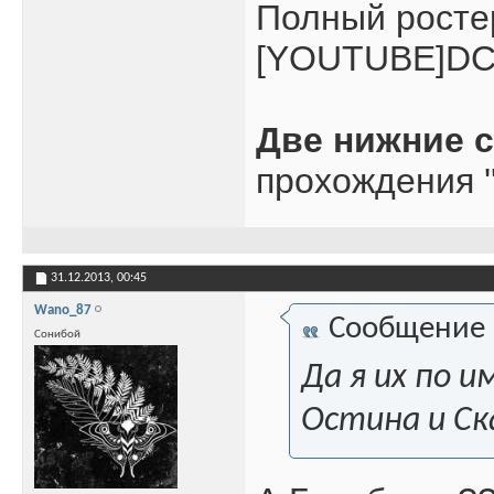
Полный росте
[YOUTUBE]DC
Две нижние 
прохождения '
31.12.2013,
00:45
Wano_87
Сообщение
Сонибой
Да я их по 
Остина и Ск