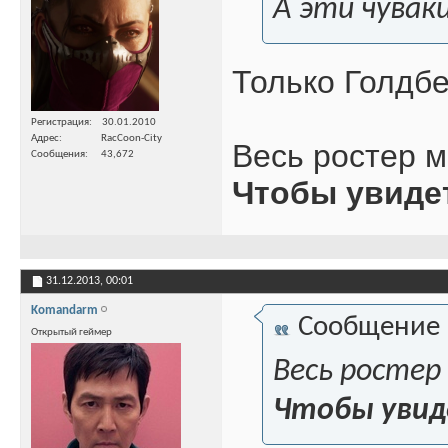
А эти чувак
Только Голдбе
Регистрация
30.01.2010
Адрес
RacCoon-City
Весь ростер м
Сообщения
43,672
Чтобы увиде
31.12.2013,
00:01
Komandarm
Сообщение
Открытый геймер
Весь ростер
Чтобы увид