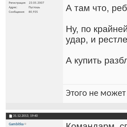
Регистрация
23.05.2007
А там что, ре
Адрес
Пустошь
Сообщения
80,935
Ну, по крайне
удар, и рестле
А купить разб
Этого не может
31.12.2013,
19:40
Командарм, с
Gambitka