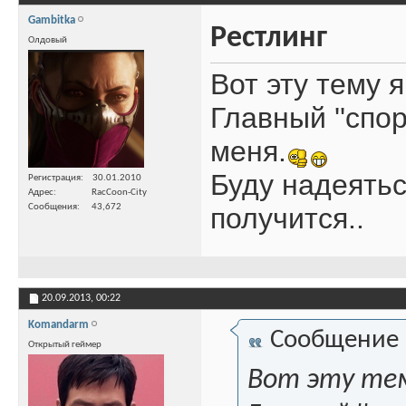
Gambitka
Рестлинг
Олдовый
Вот эту тему я
Главный ''спо
меня.
Буду надеятьс
Регистрация
30.01.2010
Адрес
RacCoon-City
Сообщения
43,672
получится..
20.09.2013,
00:22
Komandarm
Сообщение
Открытый геймер
Вот эту тем