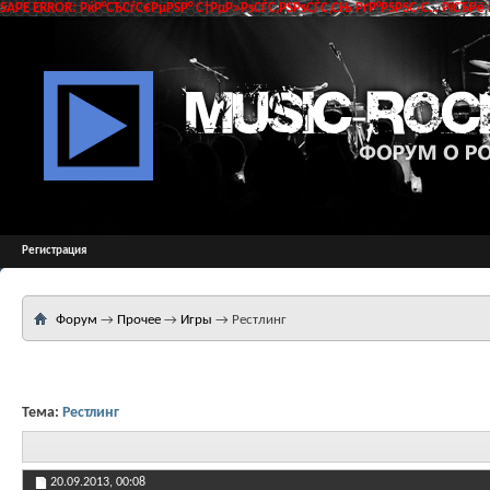
SAPE ERROR: РќР°СЂСѓС€РµРЅР° С†РµР»РѕСЃС‚РЅРѕСЃС‚СЊ РґР°РЅРЅС‹С… РїСЂРё 
Регистрация
Форум
→
Прочее
→
Игры
→
Рестлинг
Тема:
Рестлинг
20.09.2013,
00:08