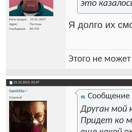
это казалос
Регистрация
23.05.2007
Я долго их см
Адрес
Пустошь
Сообщения
80,935
Этого не может
31.12.2013,
01:47
Gambitka
Сообщение
Олдовый
Друган мой к
Придет ко мн