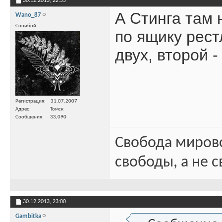
30.12.2013,
22:55
А Стинга там 
Wano_87
Сонибой
по ящику рес
двух, второй 
Регистрация
31.07.2007
Адрес
Томск
Сообщения
33,090
Свобода миров
свободы, а не с
30.12.2013,
23:00
Gambitka