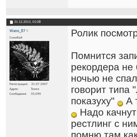
31.12.2013,
01:08
Ролик посмотр
Wano_87
Сонибой
Помнится запи
рекордера не 
ночью не спал
Регистрация
31.07.2007
говорит типа 
Адрес
Томск
Сообщения
33,090
показуху"
А 
Надо качнут
рестлинг с ни
помню там как