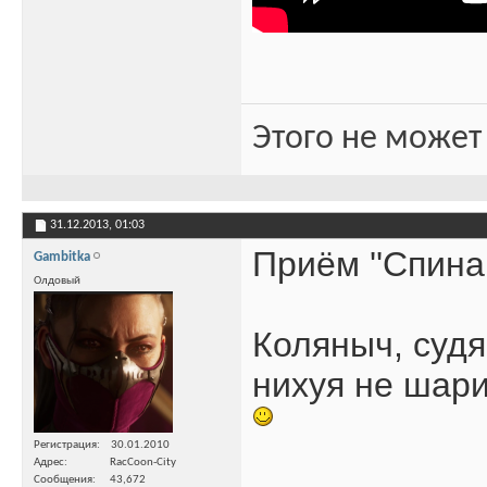
Этого не может
31.12.2013,
01:03
Приём ''Спина 
Gambitka
Олдовый
Коляныч, судя
нихуя не шари
Регистрация
30.01.2010
Адрес
RacCoon-City
Сообщения
43,672