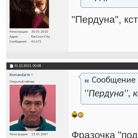
''Пердуна'', к
Регистрация
30.01.2010
Адрес
RacCoon-City
Сообщения
43,672
31.12.2013,
00:08
Komandarm
Сообщение
Открытый геймер
''Пердуна'',
Фразочка "под
Регистрация
23.05.2007