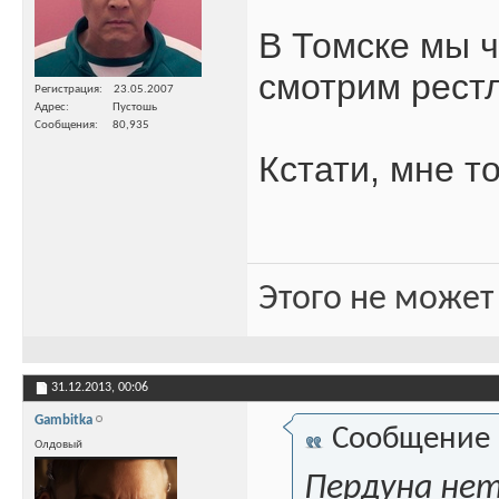
В Томске мы ч
смотрим рест
Регистрация
23.05.2007
Адрес
Пустошь
Сообщения
80,935
Кстати, мне т
Этого не может
31.12.2013,
00:06
Gambitka
Сообщение
Олдовый
Пердуна нету