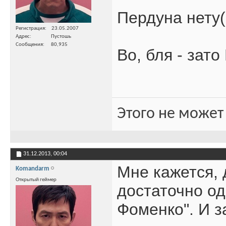
Пердуна нету((
Регистрация
23.05.2007
Адрес
Пустошь
Сообщения
80,935
Во, бля - зато
Этого не может
31.12.2013,
00:04
Мне кажется, 
Komandarm
Открытый геймер
достаточно од
Фоменко". И з