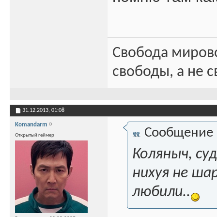
Свобода миров
свободы, а не с
31.12.2013,
01:08
Komandarm
Сообщение
Открытый геймер
Коляныч, су
нихуя не ша
любили..