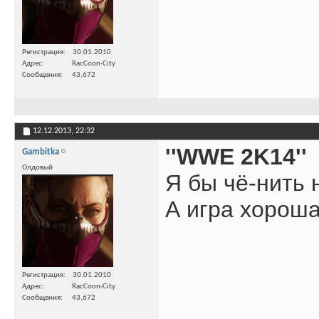
Регистрация
30.01.2010
Адрес
RacCoon-City
Сообщения
43,672
12.12.2013,
22:32
''WWE 2K14''
Gambitka
Олдовый
Я бы чё-нить 
А игра хорош
Регистрация
30.01.2010
Адрес
RacCoon-City
Сообщения
43,672