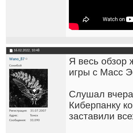
16.02.2022,
10:48
Я весь обзор 
Wano_87
Сонибой
игры с Масс Э
Слушал вчера 
Киберпанку ко
Регистрация
31.07.2007
заставили все
Адрес
Томск
Сообщения
33,090