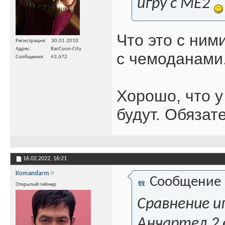
игру с ME2
Что это с ним
Регистрация
30.01.2010
Адрес
RacCoon-City
с чемоданами
Сообщения
43,672
Хорошо, что у
будут. Обязат
16.02.2022,
16:21
Komandarm
Сообщение
Открытый геймер
Сравнение и
Анчартед 2