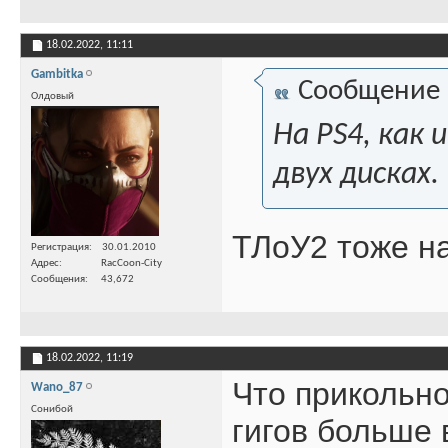
18.02.2022,
11:11
Gambitka
Сообщение
Олдовый
На PS4, как 
двух дисках.
ТЛоУ2 тоже на
Регистрация
30.01.2010
Адрес
RacCoon-City
Сообщения
43,672
18.02.2022,
11:19
Что прикольно
Wano_87
Сонибой
гигов больше