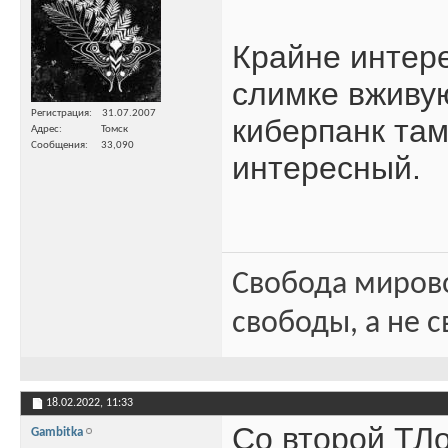
Крайне интере
слимке вживую
Регистрация
31.07.2007
киберпанк там
Адрес
Томск
Сообщения
33,090
интересный.
Свобода миров
свободы, а не с
18.02.2022,
11:33
Со второй ТЛо
Gambitka