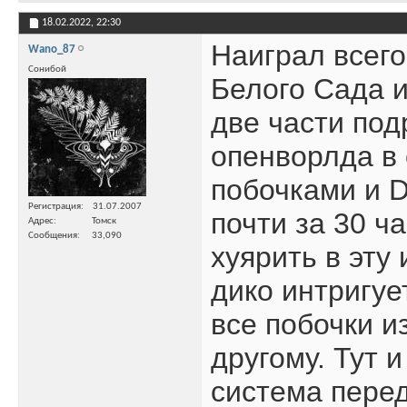
18.02.2022,
22:30
Наиграл всего
Wano_87
Сонибой
Белого Сада 
две части под
опенворлда в 
побочками и D
Регистрация
31.07.2007
почти за 30 ч
Адрес
Томск
Сообщения
33,090
хуярить в эту
дико интригуе
все побочки и
другому. Тут 
система перед