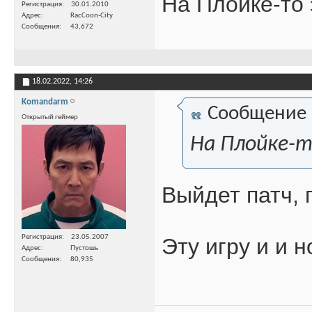
На Плойке-то 
Регистрация
30.01.2010
Адрес
RacCoon-City
Сообщения
43,672
18.02.2022,
14:26
Komandarm
Сообщение
Открытый геймер
На Плойке-т
Выйдет патч,
Регистрация
23.05.2007
Эту игру и и 
Адрес
Пустошь
Сообщения
80,935