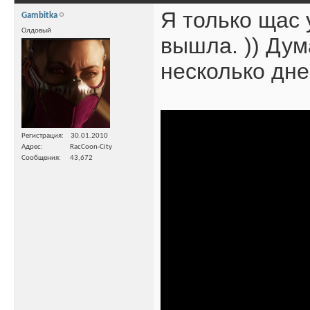
Я только щас 
Gambitka
Олдовый
вышла. )) Дум
несколько дне
Регистрация
30.01.2010
Адрес
RacCoon-City
Сообщения
43,672