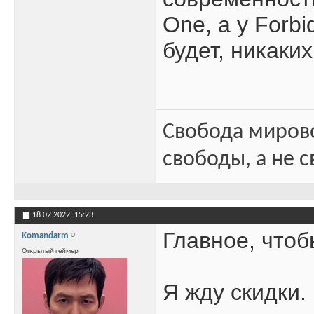
One, а у Forb
будет, никаки
Свобода миров
свободы, а не с
18.02.2022,
15:23
Главное, чтоб
Komandarm
Открытый геймер
Я жду скидки.