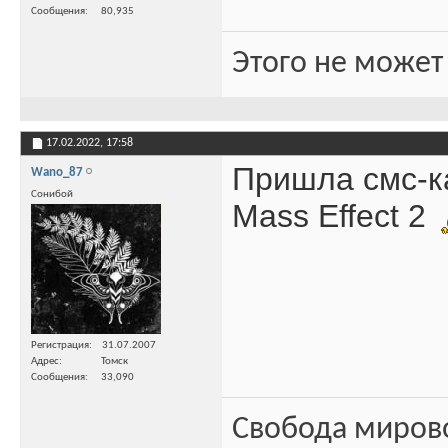
Сообщения
80,935
Этого не может
17.02.2022,
17:58
Пришла смс-ка
Wano_87
Сонибой
Mass Effect 2
Регистрация
31.07.2007
Адрес
Томск
Сообщения
33,090
Свобода миров