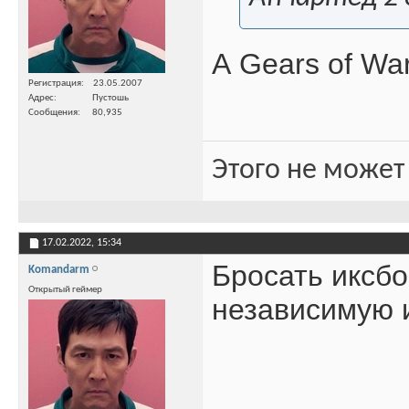
А Gears of Wa
Регистрация
23.05.2007
Адрес
Пустошь
Сообщения
80,935
Этого не может
17.02.2022,
15:34
Бросать иксбо
Komandarm
Открытый геймер
независимую и