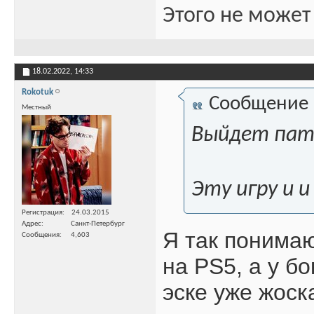
Этого не может
18.02.2022,
14:33
Rokotuk
Сообщение
Местный
Выйдет пат
Эту игру и и
Регистрация
24.03.2015
Адрес
Санкт-Петербург
Я так понимаю,
Сообщения
4,603
на PS5, а у бо
эске уже жоск