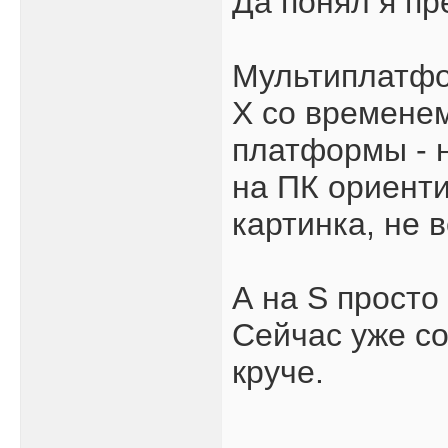
Да понял я пр
Мультиплатфор
X со временем
платформы - н
на ПК ориенти
картинка, не 
А на S просто
Сейчас уже со
круче.