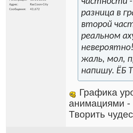
частности -
Адрес
RacCoon-City
Сообщения
43,672
разница в г
второй част
реальном ах
невероятно!
жаль, мол, п
напишу.
ЁБ 
Графика уро
анимациями - 
Творить чудес