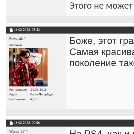
Этого не может
18.02.2022,
05:32
Боже, этот гр
Rokotuk
Местный
Самая красива
поколение так
Регистрация
24.03.2015
Адрес
Санкт-Петербург
Сообщения
4,603
18.02.2022,
10:56
На PS4, как и 
Wano_87