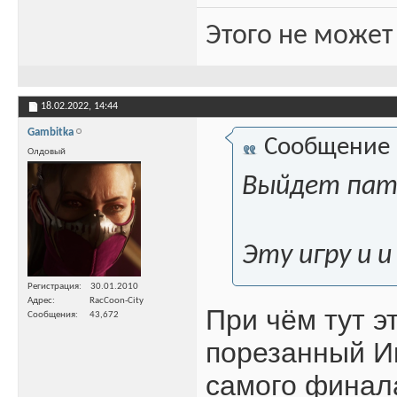
Этого не может
18.02.2022,
14:44
Gambitka
Сообщение
Олдовый
Выйдет пат
Эту игру и и
Регистрация
30.01.2010
Адрес
RacCoon-City
При чём тут э
Сообщения
43,672
порезанный Ик
самого финала