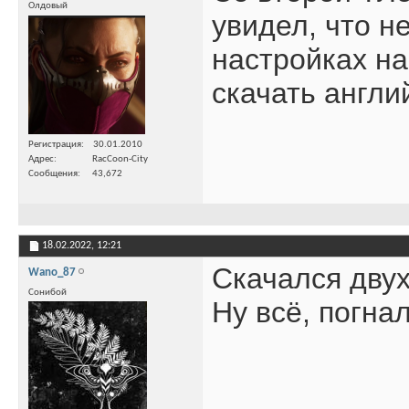
Олдовый
увидел, что н
настройках на
скачать англи
Регистрация
30.01.2010
Адрес
RacCoon-City
Сообщения
43,672
18.02.2022,
12:21
Скачался двух
Wano_87
Сонибой
Ну всё, погна