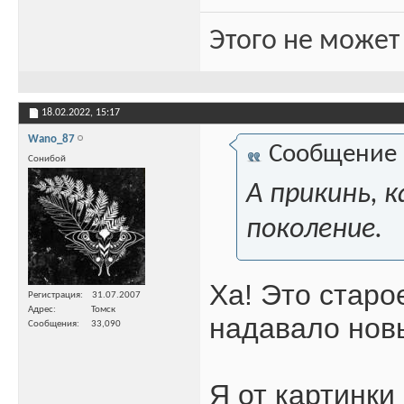
Этого не может
18.02.2022,
15:17
Wano_87
Сообщение
Сонибой
А прикинь, 
поколение.
Ха! Это старо
Регистрация
31.07.2007
Адрес
Томск
надавало нов
Сообщения
33,090
Я от картинки