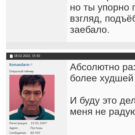
но ты упорно 
взгляд, подъё
заебало.
18.02.2022,
15:10
Абсолютно ра
Komandarm
Открытый геймер
более худшей
И буду это де
меня не радую
Регистрация
23.05.2007
Адрес
Пустошь
Сообщения
80,935