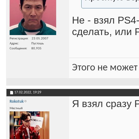
Не - взял PS4
сделать, или 
Регистрация
23.05.2007
Адрес
Пустошь
Сообщения
80,935
Этого не может
17.02.2022,
19:29
Я взял сразу 
Rokotuk
Местный