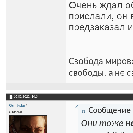
Очень ждал об
прислали, он 
предзаказал и
Свобода миров
свободы, а не с
16.02.2022,
10:54
Gambitka
Сообщение
Олдовый
Они тоже
н