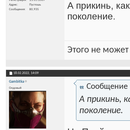
Регистрация
23.05.2007
А прикинь, ка
Адрес
Пустошь
Сообщения
80,935
поколение.
Этого не может
18.02.2022,
14:09
Gambitka
Сообщение
Олдовый
А прикинь, 
поколение.