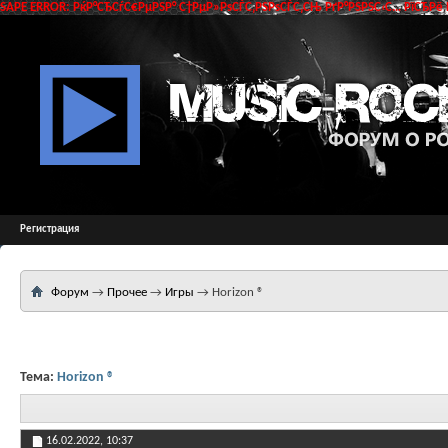
SAPE ERROR: РќР°СЂСѓС€РµРЅР° С†РµР»РѕСЃС‚РЅРѕСЃС‚СЊ РґР°РЅРЅС‹С… РїСЂРё 
Регистрация
Форум
→
Прочее
→
Игры
→
Horizon ®
Тема:
Horizon ®
16.02.2022,
10:37