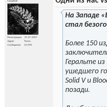
Одни из нас v
Сонибой
На Западе «
стал безого
Регистрация
31.07.2007
Более 150 и
Адрес
Томск
Сообщения
33,090
заключител
Геральте из
ушедшего год
Solid V и Bl
позади.