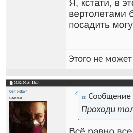
Я, кстати, в э
вертолетами 
посадить могу
Этого не может
02.02.2016,
13:14
Gambitka
Сообщение
Олдовый
Проходи тол
Всё равно все 