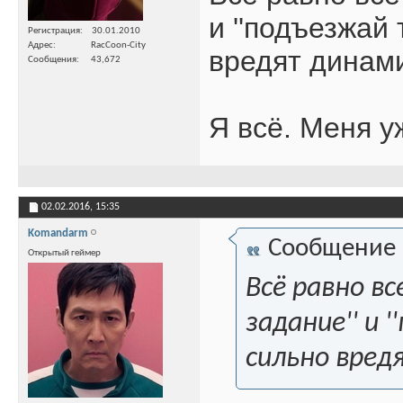
и ''подъезжай 
Регистрация
30.01.2010
Адрес
RacCoon-City
вредят динами
Сообщения
43,672
Я всё. Меня у
02.02.2016,
15:35
Komandarm
Сообщение
Открытый геймер
Всё равно в
задание'' и 
сильно вред