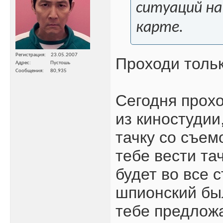
ситуаций на
карте.
Регистрация
23.05.2007
Проходи тольк
Адрес
Пустошь
Сообщения
80,935
Сегодня прохо
из киностудии
тачку со съем
тебе вести та
будет во все 
шпионский был
тебе предложа