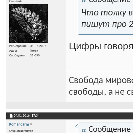
Сонибой
Что толку в
пишут про 2
Цифры говоря
Регистрация
31.07.2007
Адрес
Томск
Сообщения
33,090
Свобода миров
свободы, а не с
04.01.2016,
17:34
Komandarm
Сообщение
Открытый геймер