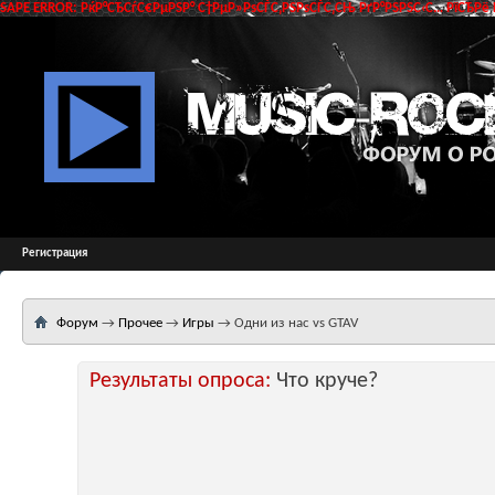
SAPE ERROR: РќР°СЂСѓС€РµРЅР° С†РµР»РѕСЃС‚РЅРѕСЃС‚СЊ РґР°РЅРЅС‹С… РїСЂРё 
Регистрация
Форум
→
Прочее
→
Игры
→
Одни из нас vs GTAV
Результаты опроса:
Что круче?