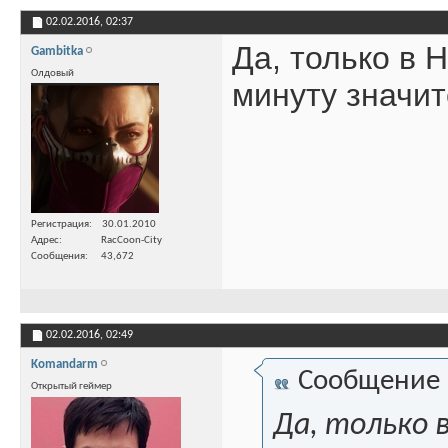
02.02.2016,
02:37
Да, только в 
Gambitka
Олдовый
минуту значит
Регистрация
30.01.2010
Адрес
RacCoon-City
Сообщения
43,672
02.02.2016,
02:49
Komandarm
Сообщение
Открытый геймер
Да, только 