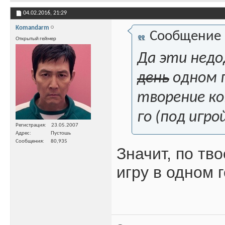
04.02.2016,
21:29
Komandarm
Сообщение
Открытый геймер
Да эти недо
день
одном г
творение ко
го (под игро
Регистрация
23.05.2007
Адрес
Пустошь
Сообщения
80,935
Значит, по тв
игру в одном г