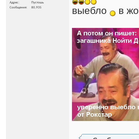
Адрес
Пустошь
выебло
в ж
Сообщения
80,935