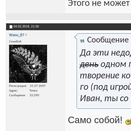
Этого не может
04.02.2016,
21:30
Wano_87
Сообщение
Сонибой
Да эти недо
день
одном г
творение ко
го (под игро
Регистрация
31.07.2007
Адрес
Томск
Сообщения
33,090
Иван, ты со
Само собой!