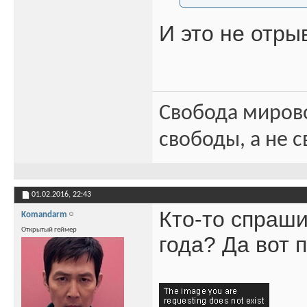
И это не отры
Свобода миров
свободы, а не с
01.02.2016,
22:43
Кто-то спраши
Komandarm
Открытый геймер
года? Да вот 