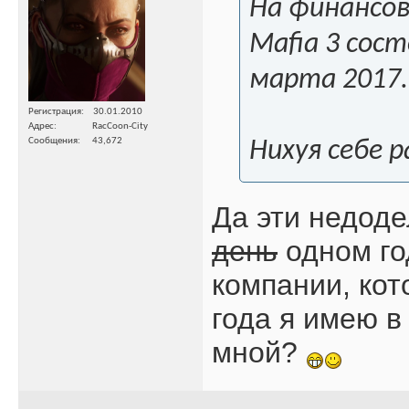
На финансов
Mafia 3 сос
марта 2017.
Регистрация
30.01.2010
Адрес
RacCoon-City
Сообщения
43,672
Нихуя себе р
Да эти недоде
день
одном го
компании, кот
года я имею в
мной?