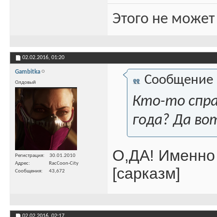
Этого не может
02.02.2016,
01:20
Gambitka
Сообщение
Олдовый
Кто-то спра
года? Да во
О,ДА! Именно 
Регистрация
30.01.2010
Адрес
RacCoon-City
[сарказм]
Сообщения
43,672
02.02.2016,
02:17