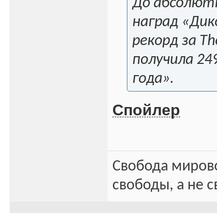
До абсолютн
наград «Дик
рекорд за Th
получила 24
года».
Спойлер
Свобода миров
свободы, а не с