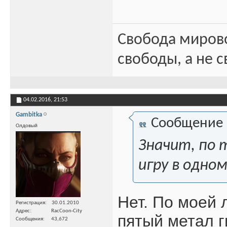
Свобода миров
свободы, а не с
04.02.2016,
21:53
Gambitka
Сообщение
Олдовый
Значит, по 
игру в одном
Нет. По моей 
Регистрация
30.01.2010
Адрес
RacCoon-City
пятый метал г
Сообщения
43,672