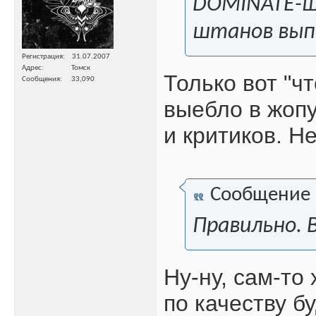
DOMINATE-ше
штанов выпу
Регистрация
31.07.2007
Адрес
Томск
Только вот "ч
Сообщения
33,090
выебло в жопу
и критиков. Не
Сообщение
Правильно. 
Ну-ну, сам-то
по качеству б