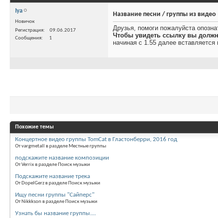
Iya
Название песни / группы из видео
Новичок
Друзья, помоги пожалуйста опозна
Регистрация
09.06.2017
Чтобы увидеть ссылку вы должн
Сообщения
1
начиная с 1.55 далее вставляется 
Похожие темы
Концертное видео группы TomCat в Гластонберри, 2016 год
От vargmetall в разделе Местные группы
подскажите название композиции
От Verrix в разделе Поиск музыки
Подскажите название трека
От DopelGerz в разделе Поиск музыки
Ищу песни группы "Сайперс"
От Nikkkson в разделе Поиск музыки
Узнать бы название группы....