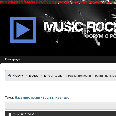
SAPE ERROR: РќР°СЂСѓС€РµРЅР° С†РµР»РѕСЃС‚РЅРѕСЃС‚СЊ РґР°РЅРЅС‹С… РїСЂРё 
Регистрация
Форум
→
Прочее
→
Поиск музыки
→
Название песни / группы из вид
Тема:
Название песни / группы из видео
09.06.2017,
23:56