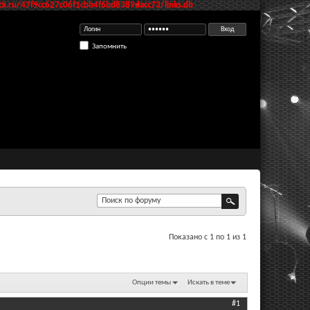
k.ru/47f9cc627c06f1cbb4f6bd8389dacc73/links.db
Запомнить
Показано с 1 по 1 из 1
Опции темы
Искать в теме
#1