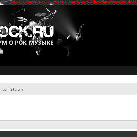
‹С… РїСЂРё Р·Р°РїРёСЃРё РІ С„Р°Р№Р»: /var/www/kulikov/data/www/music-roc
adhi Sitaram