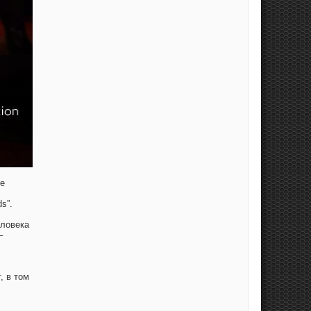
re
s”.
еловека
–
, в том