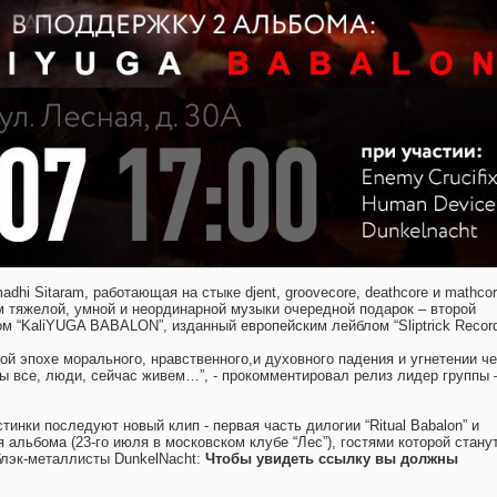
dhi Sitaram, работающая на стыке djent, groovecore, deathcore и mathco
 тяжелой, умной и неординарной музыки очередной подарок – второй
 “KaliYUGA BABALON”, изданный европейским лейблом “Sliptrick Record
ой эпохе морального, нравственного,и духовного падения и угнетении ч
мы все, люди, сейчас живем…”, - прокомментировал релиз лидер группы 
инки последуют новый клип - первая часть дилогии “Ritual Babalon” и
 альбома (23-го июля в московском клубе “Лес”), гостями которой станут
блэк-металлисты DunkelNacht:
Чтобы увидеть ссылку вы должны