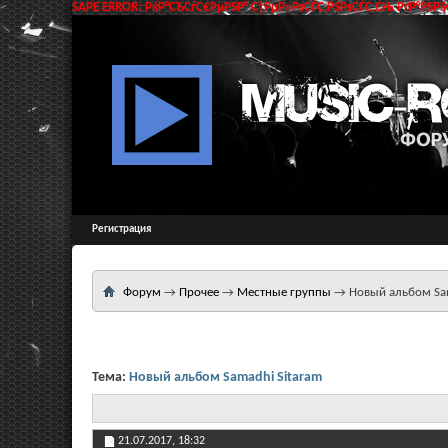
SAPE ERROR: РќР°СЂСѓС€РµРЅР° С†РµР»РѕСЃС‚РЅРѕСЃС‚СЊ РґР°РЅРЅС
Регистрация
Форум
→
Прочее
→
Местные группы
→
Новый альбом Sam
Тема:
Новый альбом Samadhi Sitaram
21.07.2017,
18:32