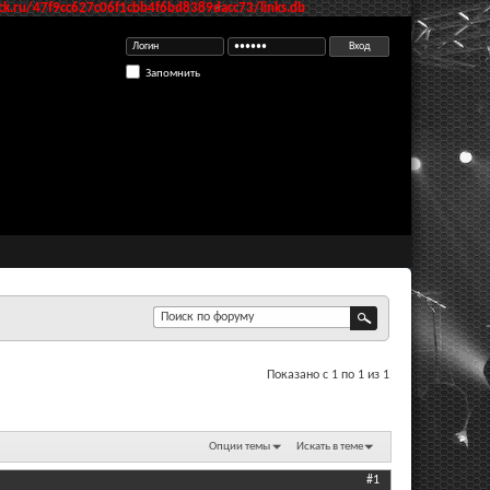
k.ru/47f9cc627c06f1cbb4f6bd8389dacc73/links.db
Запомнить
Показано с 1 по 1 из 1
Опции темы
Искать в теме
#1