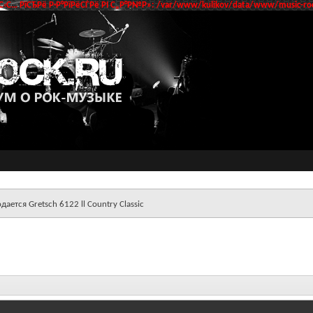
‹С… РїСЂРё Р·Р°РїРёСЃРё РІ С„Р°Р№Р»: /var/www/kulikov/data/www/music-roc
дается Gretsch 6122 ll Country Classic