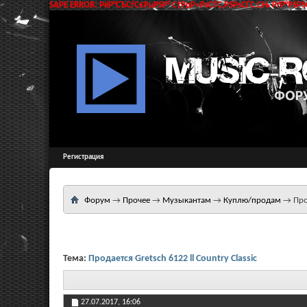
SAPE ERROR: РќР°СЂСѓС€РµРЅР° С†РµР»РѕСЃС‚РЅРѕСЃС‚СЊ РґР°РЅРЅС
Регистрация
Форум
→
Прочее
→
Музыкантам
→
Куплю/продам
→
Про
Тема:
Продается Gretsch 6122 ll Country Classic
27.07.2017,
16:06