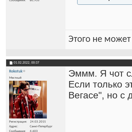
Сообщения
80,935
Этого не может
01.02.2022,
00:37
Эммм. Я чот с
Rokotuk
Местный
Если только э
Вегасе", но с
Регистрация
24.03.2015
Адрес
Санкт-Петербург
Сообщения
4,603