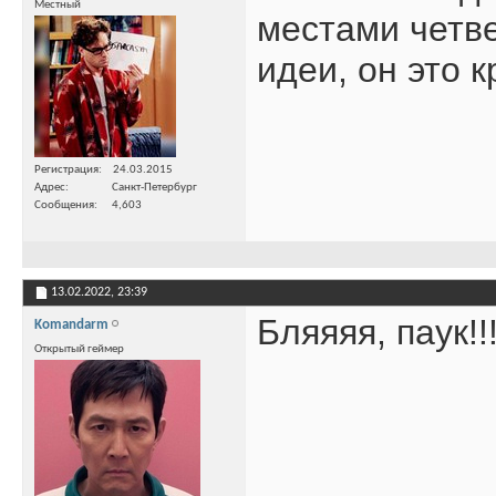
Местный
местами четве
идеи, он это 
Регистрация
24.03.2015
Адрес
Санкт-Петербург
Сообщения
4,603
13.02.2022,
23:39
Бляяяя, паук!!!
Komandarm
Открытый геймер