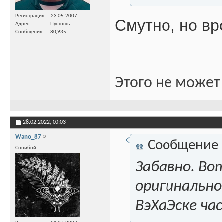
Регистрация
23.05.2007
Смутно, но вр
Адрес
Пустошь
Сообщения
80,935
Этого не может
28.02.2022,
00:03
Wano_87
Сообщение
Сонибой
Забавно. Вот
оригинальное
ВэХаЭске ча