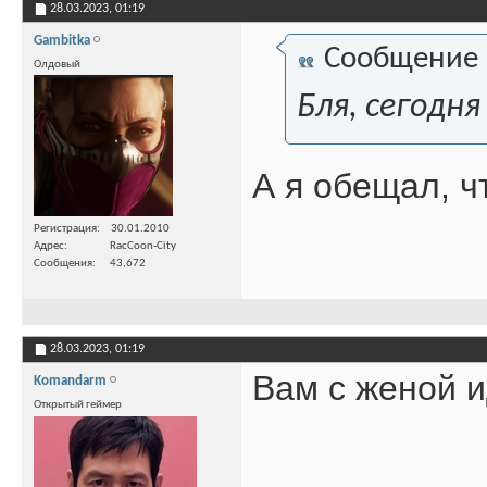
28.03.2023,
01:19
Gambitka
Сообщение
Олдовый
Бля, сегодн
А я обещал, ч
Регистрация
30.01.2010
Адрес
RacCoon-City
Сообщения
43,672
28.03.2023,
01:19
Вам с женой и
Komandarm
Открытый геймер