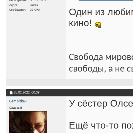
Регистрация
31.07.2007
Адрес
Томск
Один из люби
Сообщения
33,090
кино!
Свобода миров
свободы, а не с
28.02.2022,
00:39
У сёстер Олсе
Gambitka
Олдовый
Ещё что-то по