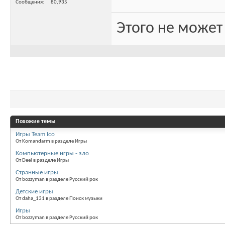
Сообщения
80,935
Этого не может
Похожие темы
Игры Team Ico
От Komandarm в разделе Игры
Компьютерные игры - зло
От Deel в разделе Игры
Странные игры
От bozzyman в разделе Русский рок
Детские игры
От daha_131 в разделе Поиск музыки
Игры
От bozzyman в разделе Русский рок