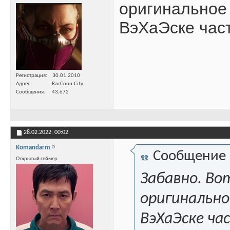
оригинальное 
ВэХаЭске част
Регистрация
30.01.2010
Адрес
RacCoon-City
Сообщения
43,672
28.02.2022,
00:02
Komandarm
Сообщение
Открытый геймер
Забавно. Вот
оригинальное
ВэХаЭске ча