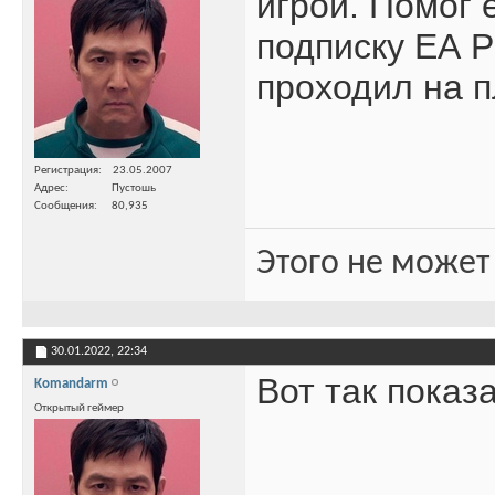
игрой. Помог 
подписку ЕА P
проходил на п
Регистрация
23.05.2007
Адрес
Пустошь
Сообщения
80,935
Этого не может
30.01.2022,
22:34
Вот так показ
Komandarm
Открытый геймер