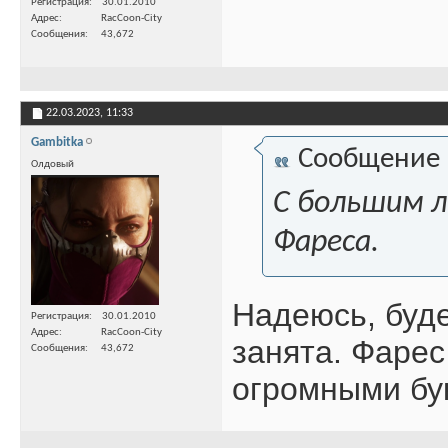
Регистрация
30.01.2010
Адрес
RacCoon-City
Сообщения
43,672
22.03.2023,
11:33
Gambitka
Сообщение
Олдовый
С большим л
Фареса.
Надеюсь, буде
Регистрация
30.01.2010
Адрес
RacCoon-City
занята. Фарес
Сообщения
43,672
огромными бу