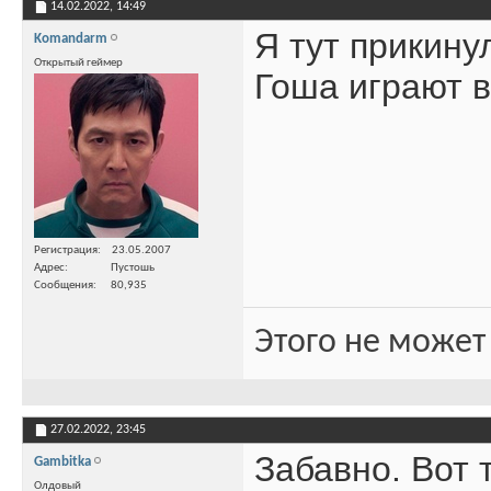
14.02.2022,
14:49
Я тут прикину
Komandarm
Открытый геймер
Гоша играют в
Регистрация
23.05.2007
Адрес
Пустошь
Сообщения
80,935
Этого не может
27.02.2022,
23:45
Забавно. Вот т
Gambitka
Олдовый