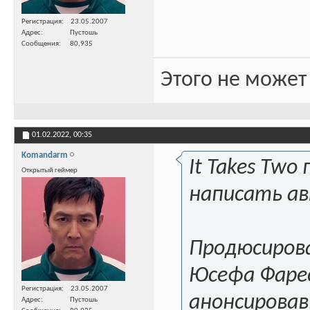
Регистрация
23.05.2007
Адрес
Пустошь
Сообщения
80,935
Этого не может
01.02.2022,
00:35
Komandarm
It Takes Tw
Открытый геймер
написать ав
Продюсирова
Юсефа Фарес
Регистрация
23.05.2007
анонсировавш
Адрес
Пустошь