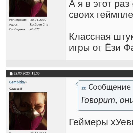
А я в этот ра
своих геймпл
Регистрация
30.01.2010
Адрес
RacCoon-City
Сообщения
43,672
Классная шту
игры от Ёзи Ф
22.03.2023,
11:30
Gambitka
Сообщение
Олдовый
Говорит, он
Геймеры хУевы