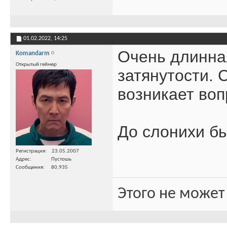
01.02.2022,
14:25
Очень длинна
Komandarm
Открытый геймер
затянутости. 
возникает воп
До слонихи б
Регистрация
23.05.2007
Адрес
Пустошь
Сообщения
80,935
Этого не может