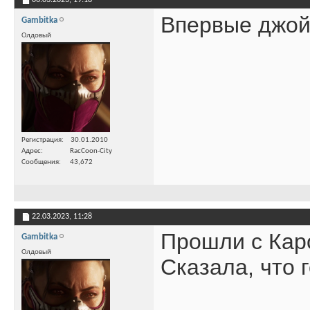
Впервые джойс
Gambitka
Олдовый
Регистрация
30.01.2010
Адрес
RacCoon-City
Сообщения
43,672
22.03.2023,
11:28
Прошли с Каро
Gambitka
Олдовый
Сказала, что 