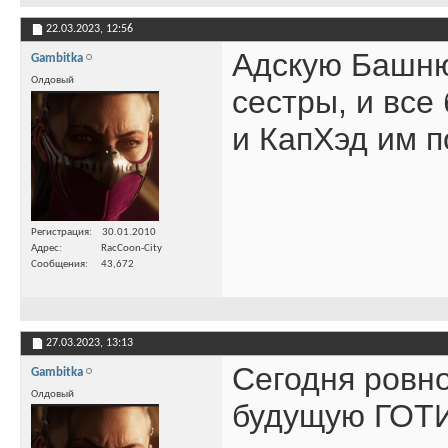
22.03.2023,
12:56
Адскую Башню 
Gambitka
Олдовый
сестры, и вс
и КапХэд им п
Регистрация
30.01.2010
Адрес
RacCoon-City
Сообщения
43,672
27.03.2023,
13:13
Сегодня ровно
Gambitka
Олдовый
будущую ГОТИ 