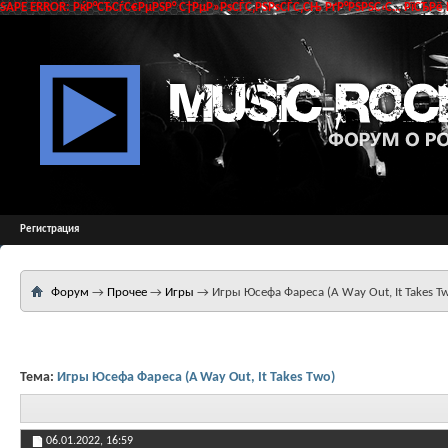
SAPE ERROR: РќР°СЂСѓС€РµРЅР° С†РµР»РѕСЃС‚РЅРѕСЃС‚СЊ РґР°РЅРЅС‹С… РїСЂРё 
Регистрация
Форум
→
Прочее
→
Игры
→
Игры Юсефа Фареса (A Way Out, It Takes T
Тема:
Игры Юсефа Фареса (A Way Out, It Takes Two)
06.01.2022,
16:59