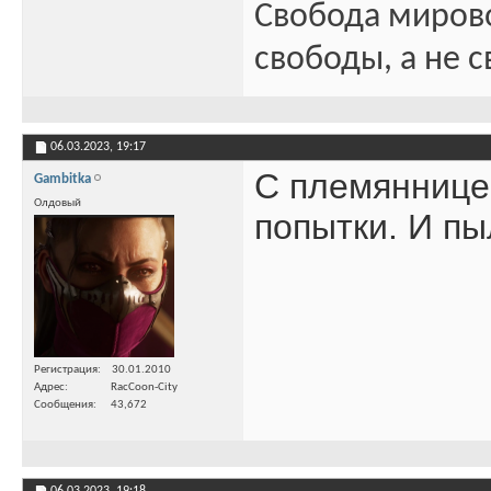
Свобода миров
свободы, а не с
06.03.2023,
19:17
С племяннице
Gambitka
Олдовый
попытки. И пы
Регистрация
30.01.2010
Адрес
RacCoon-City
Сообщения
43,672
06.03.2023,
19:18