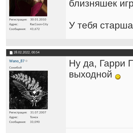
близняшек иг
Регистрация
30.01.2010
У тебя старш
Адрес
RacCoon-City
Сообщения
43,672
28.02.2022,
00:54
Ну да, Гарри 
Wano_87
Сонибой
выходной
Регистрация
31.07.2007
Адрес
Томск
Сообщения
33,090