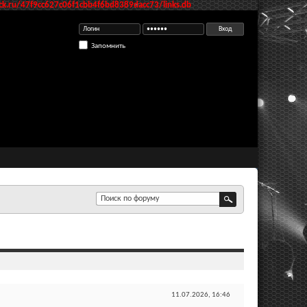
k.ru/47f9cc627c06f1cbb4f6bd8389dacc73/links.db
Запомнить
11.07.2026,
16:46