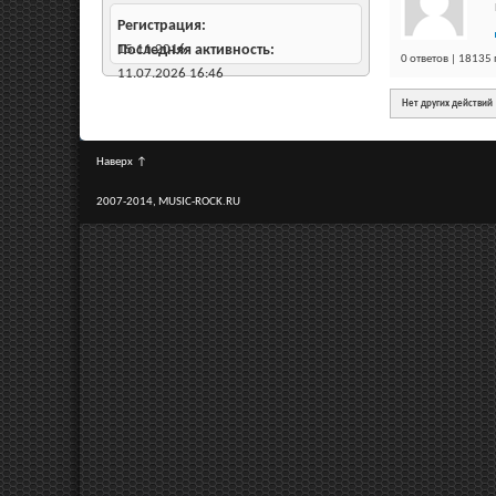
Регистрация
15.11.2016
Последняя активность
0 ответов | 18135
11.07.2026
16:46
Нет других действий
Наверх
↑
2007-2014, MUSIC-ROCK.RU