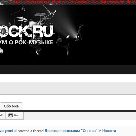
‹С… РїСЂРё Р·Р°РїРёСЃРё РІ С„Р°Р№Р»: /var/www/kulikov/data/www/music-roc
Обо мне
all
Фото
vargmetall
started a thread
Дивизор представил "Стежки"
in
Новости