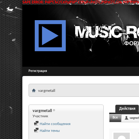
SAPE ERROR: РќР°СЂСѓС€РµРЅР° С†РµР»РѕСЃС‚РЅРѕСЃС‚СЊ РґР°РЅРЅС
Регистрация
vargmetall
Действия
vargmetall
Участник
Все
vargmet
Найти сообщения
Найти темы