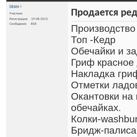
DEAN
Продается ред
Участник
Регистрация
19.08.2013
Сообщения
858
Производство
Топ -Кедр
Обечайки и за
Гриф красное
Накладка гри
Отметки ладов
Окантовки на 
обечайках.
Колки-washbur
Бридж-палиса