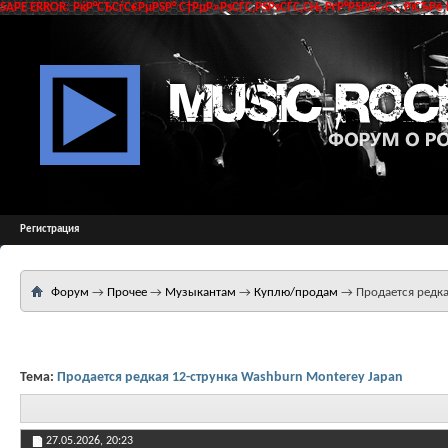
SAPE ERROR: РќР°СЂСѓС€РµРЅР° С†РµР»РѕСЃС‚РЅРѕСЃС‚СЊ РґР°РЅРЅС‹С… РїСЂРё 
Регистрация
Форум
→
Прочее
→
Музыкантам
→
Куплю/продам
→
Продается редка
Тема:
Продается редкая 12-струнка Washburn Monterey Japan
27.05.2026,
20:23