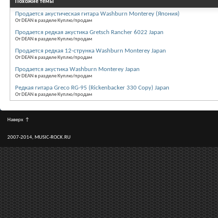
Похожие темы
Продается акустическая гитара Washburn Monterey (Япония)
От DEAN в разделе Куплю/продам
Продается редкая акустика Gretsch Rancher 6022 Japan
От DEAN в разделе Куплю/продам
Продается редкая 12-струнка Washburn Monterey Japan
От DEAN в разделе Куплю/продам
Продается акустика Washburn Monterey Japan
От DEAN в разделе Куплю/продам
Редкая гитара Greco RG-95 (Rickenbacker 330 Copy) Japan
От DEAN в разделе Куплю/продам
Наверх
↑
2007-2014, MUSIC-ROCK.RU