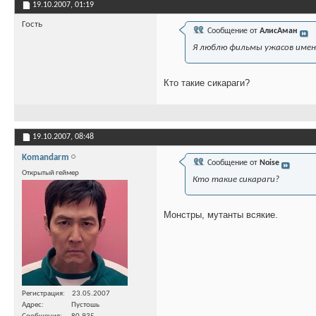
19.10.2007,
01:19
Гость
Сообщение от
АлисАман
Я люблю фильмы ужасов именно
Кто такие сикараги?
19.10.2007,
08:48
Komandarm
Сообщение от
Noise
Открытый геймер
Кто такие сикараги?
Монстры, мутанты всякие.
Регистрация
23.05.2007
Адрес
Пустошь