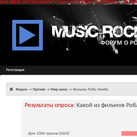
SAPE ERROR: РќР°СЂСѓС€РµРЅР° С†РµР»РѕСЃС‚РЅРѕСЃС‚СЊ РґР°РЅРЅС‹С… РїСЂРё 
Регистрация
Форум
→
Прочее
→
Мир кино
→
Фильмы Роба Зомби
Результаты опроса:
Какой из фильмов Роб
Дом 1000 трупов (2003)