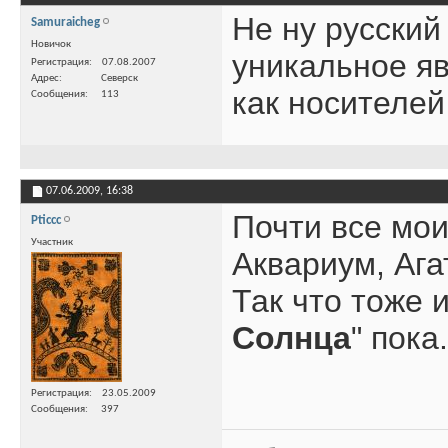
Не ну русский
Samuraicheg
Новичок
уникальное яв
Регистрация
07.08.2007
Адрес
Северск
как носителей
Сообщения
113
07.06.2009,
16:38
Почти все мои
Pticcc
Участник
Аквариум, Ага
Так что тоже и
Солнца
" пока.
Регистрация
23.05.2009
Сообщения
397