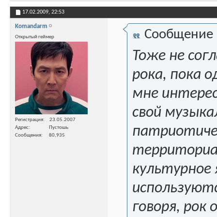
17.02.2009,
22:53
Komandarm
Сообщение
Открытый геймер
Тоже не согл
рока, пока 
мне интерес
свой музыка
Регистрация
23.05.2007
патриотичес
Адрес
Пустошь
Сообщения
80,935
территориал
культурное 
используютс
говоря, рок 