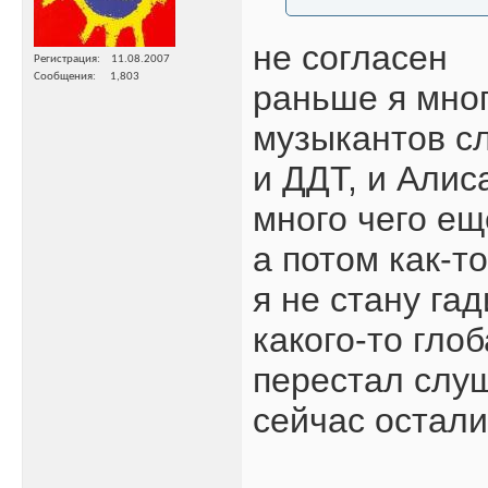
не согласен
Регистрация
11.08.2007
Сообщения
1,803
раньше я мно
музыкантов с
и ДДТ, и Алис
много чего ещ
а потом как-т
я не стану гад
какого-то гло
перестал слу
сейчас остал