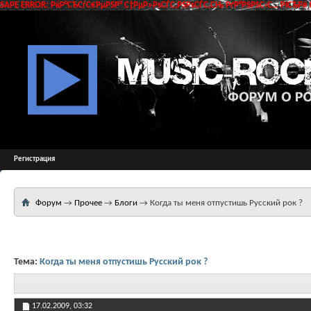
SAPE ERROR: РќР°СЂСѓС€РµРЅР° С†РµР»РѕСЃС‚РЅРѕСЃС‚СЊ РґР°РЅРЅС‹С… РїСЂРё 
Регистрация
Форум
→
Прочее
→
Блоги
→
Когда ты меня отпустишь Русский рок ?
Тема:
Когда ты меня отпустишь Русский рок ?
17.02.2009,
03:32